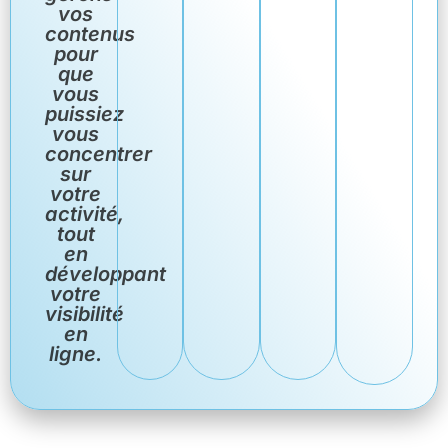
vos
contenus
pour
que
vous
puissiez
vous
concentrer
sur
votre
activité,
tout
en
développant
votre
visibilité
en
ligne.