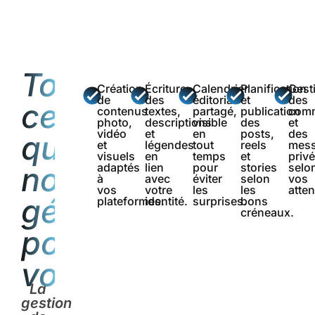
Tout
Création
Écriture
Calendrier
Planification
Gest
de
des
éditorial
et
des
ce
contenus
textes,
partagé,
publication
comm
photo,
descriptions
visible
des
et
vidéo
et
en
posts,
des
que
et
légendes
tout
reels
mes
visuels
en
temps
et
privé
nous
adaptés
lien
pour
stories
selo
à
avec
éviter
selon
vos
vos
votre
les
les
atten
gérons
plateformes.
identité.
surprises.
bons
créneaux.
pour
vous
La
gestion