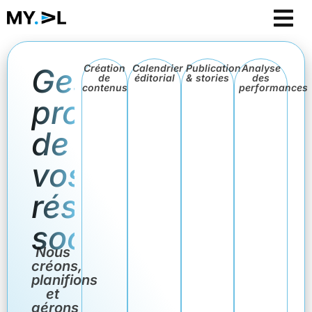
Gestion
Création
Calendrier
Publication
Analyse
de
éditorial
& stories
des
contenus
performances
professionnelle
de
vos
réseaux
sociaux
Nous
créons,
planifions
et
gérons